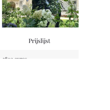
Prijslijst
2800 euros
De verhuur van de Renaissance kamers en
jas van Arms Room
De huurprijs is inclusief de twee zalen
genaamd: Renaissance Room en Coat of Arms
Room, evenals het gebruik van de ruimte aan
de voorkant van het gebouw voor uw