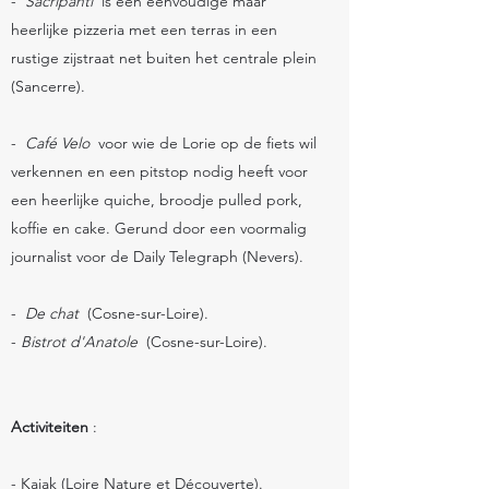
-
Sacripanti
is een eenvoudige maar
heerlijke pizzeria met een terras in een
rustige zijstraat net buiten het centrale plein
(Sancerre).
-
Café Velo
voor wie de Lorie op de fiets wil
verkennen en een pitstop nodig heeft voor
een heerlijke quiche, broodje pulled pork,
koffie en cake. Gerund door een voormalig
journalist voor de Daily Telegraph (Nevers).
-
De chat
(Cosne-sur-Loire).
-
Bistrot d'Anatole
(Cosne-sur-Loire).
Activiteiten
:
- Kajak (Loire Nature et Découverte).