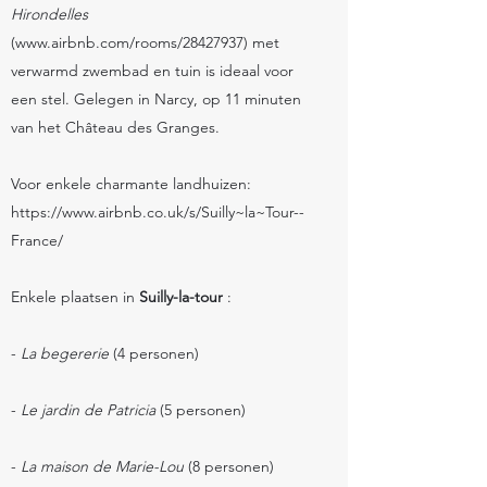
Hirondelles
(
www.airbnb.com/rooms/28427937)
met
verwarmd zwembad en tuin is ideaal voor
een stel. Gelegen in Narcy, op 11 minuten
van het Château des Granges.
Voor enkele charmante landhuizen:
https://www.airbnb.co.uk/s/Suilly~la~Tour--
France/
Enkele plaatsen in
Suilly-la-tour
:
-
La begererie
(4 personen)
-
Le jardin de Patricia
(5 personen)
-
La maison de Marie-Lou
(8 personen)