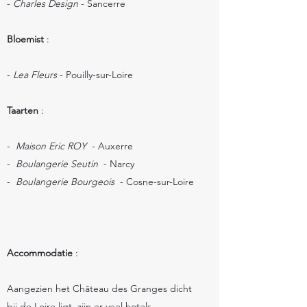
-
Charles Design
- Sancerre
Bloemist
:
-
Lea Fleurs
- Pouilly-sur-Loire
Taarten
:
-
Maison Eric ROY
- Auxerre
-
Boulangerie Seutin
- Narcy
-
Boulangerie Bourgeois
- Cosne-sur-Loire
Accommodatie
:
Aangezien het Château des Granges dicht
bij de Loire ligt, zijn er veel hotels,